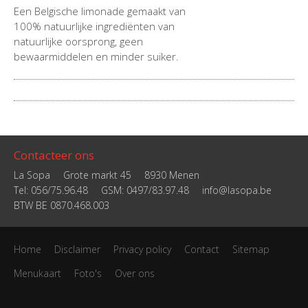
Een Belgische limonade gemaakt van
100% natuurlijke ingrediënten van
natuurlijke oorsprong, geen
bewaarmiddelen en minder suiker.
Contacteer ons
La Sopa
Grote markt 45
8930 Menen
Tel: 056/75.96.48
GSM: 0497/83.97.48
info@lasopa.be
BTW BE 0870.468.003
Home
Disclaimer
Privacy policy
Contact
Sitemap
Menukaart
Foto's
Over ons